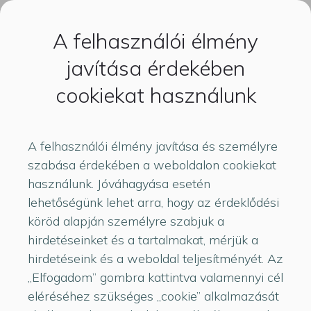
A felhasználói élmény
javítása érdekében
Új-LCD-kijelzők-
cookiekat használunk
2024.11.26
A felhasználói élmény javítása és személyre
szabása érdekében a weboldalon cookiekat
használunk. Jóváhagyása esetén
lehetőségünk lehet arra, hogy az érdeklődési
köröd alapján személyre szabjuk a
A rendelés leadásához kérjük kijelzőnek a
hirdetéseinket és a tartalmakat, mérjük a
nevét küld el a lenti űrlap segítségével vagy,
hirdetéseink és a weboldal teljesítményét. Az
küld el az
info@hasznaltlaptopszerviz.hu
e-
„Elfogadom” gombra kattintva valamennyi cél
mail címre.
eléréséhez szükséges „cookie” alkalmazását