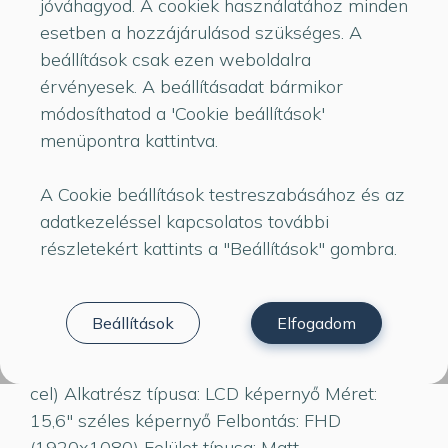
jóváhagyod. A cookiek használatához minden
esetben a hozzájárulásod szükséges. A
beállítások csak ezen weboldalra
érvényesek. A beállításadat bármikor
módosíthatod a 'Cookie beállítások'
Kiemelt Ajánlatunk
menüpontra kattintva.
A Cookie beállítások testreszabásához és az
adatkezeléssel kapcsolatos további
részletekért kattints a "Beállítások" gombra.
NV156FHM-NX1 V8.1
Beállítások
Elfogadom
Kompatibilitás: NV156FHM-NX1 V8.1
Megjegyzések: 144 Hz (kompatibilis a 120 Hz-
cel) Alkatrész típusa: LCD képernyő Méret:
15,6" széles képernyő Felbontás: FHD
(1920x1080) Felület típusa: Matt