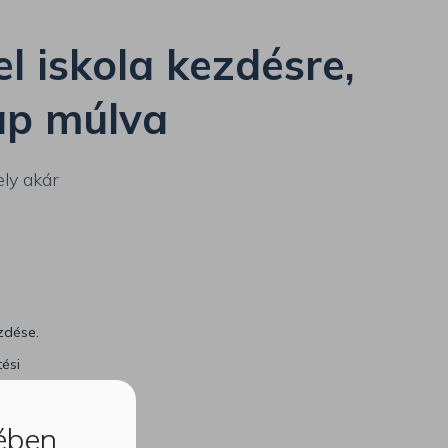
 iskola kezdésre,
nap múlva
ely akár
zdése.
ési
60 nap
kében