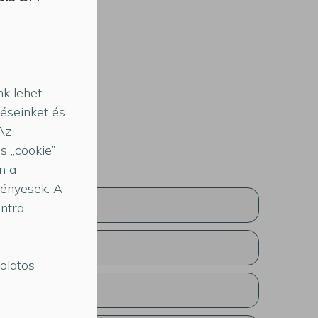
k lehet
téseinket és
 Az
s „cookie”
n a
vényesek. A
ontra
olatos