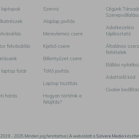
 laptopok
Szerviz
Cégünk Társad
Szerepvállalás
lkatrészek
Alaplap javítás
Adatkezelési
elvásárlás
Merevlemez csere
tájékoztató
tor felvásárlás
Kijelző csere
Általános szer
feltételek
atásaink
Billentyűzet csere
Elállási nyilatko
 laptop futár
Töltő javítás
Adattörlő kód
Laptop tisztítás
Cookie beállítá
ti hatás
Hogyan történik a
felújítás?
2019 - 2025 Minden jog fenntartva | A weboldalt a
Solvere Media
készíte