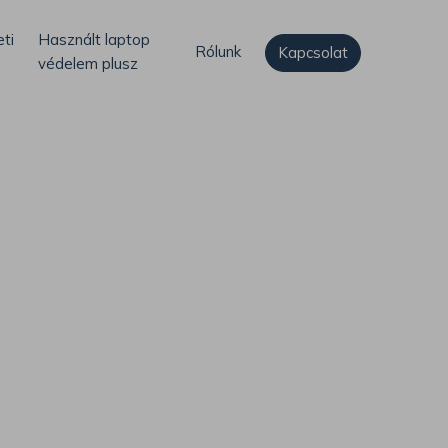
ti
Használt laptop
Rólunk
Kapcsolat
védelem plusz
t