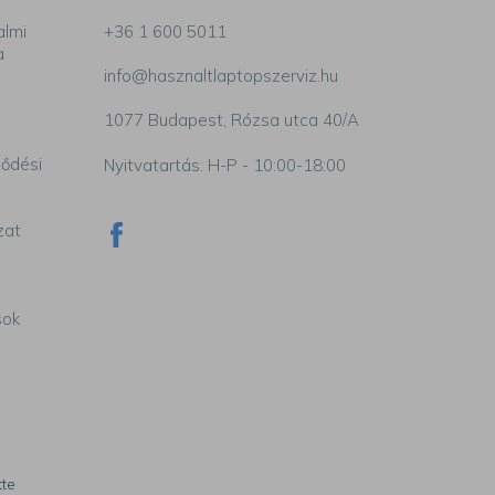
almi
+36 1 600 5011
a
info@hasznaltlaptopszerviz.hu
1077 Budapest, Rózsa utca 40/A
ződési
Nyitvatartás: H-P - 10:00-18:00
zat
sok
tte