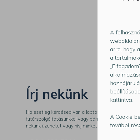
Ezt
Tová
A felhaszná
weboldalon 
arra, hogy 
a tartalmak
„Elfogadom”
alkalmazásá
hozzájárulá
Írj nekünk
beállításad
kattintva.
Ha esetleg kérdésed van a laptopok javításával, in
A Cookie be
futárszolgáltatásunkkal vagy bármi egyébbel kapcsol
további rész
nekünk üzenetet vagy hívj minket az alábbi telefons