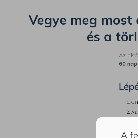
Vegye meg most a
és a tör
Az első
60 nap
Lépé
OTP
Az 
nap
A n
A fe
áll