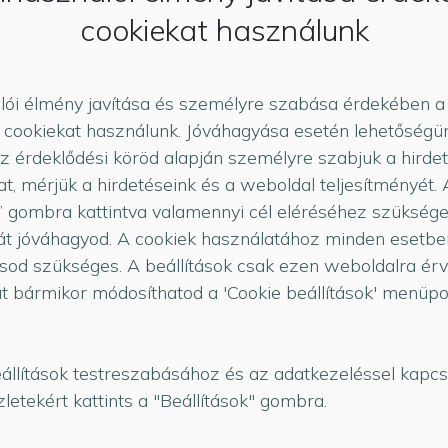
 követően végig kell csinálni a hiteligénylési folyamatot.
cookiekat használunk
bb a termékekhez
lói élmény javítása és személyre szabása érdekében a
cookiekat használunk. Jóváhagyása esetén lehetőségün
az érdeklődési köröd alapján személyre szabjuk a hirde
at, mérjük a hirdetéseink és a weboldal teljesítményét.
 gombra kattintva valamennyi cél eléréséhez szüksége
t jóváhagyod. A cookiek használatához minden esetbe
sod szükséges. A beállítások csak ezen weboldalra ér
at bármikor módosíthatod a 'Cookie beállítások' menüp
gyenes
állítások testreszabásához és az adatkezeléssel kapcs
atban, írj
letekért kattints a "Beállítások" gombra.
zámokon.