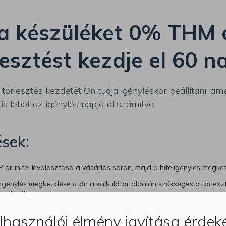
 készüléket 0% THM el
lesztést kezdje el 60 
 törlesztés kezdetét Ön tudja igényléskor beállítani, am
is lehet az igénylés napjától számítva.
sek:
 áruhitel kiválasztása a vásárlás során, majd a hiteligénylés megke
igénylés megkezdése után a kalkulátor oldalán szükséges a törleszt
ot kiválasztani.
ap kiválasztásánál a dátumra kell figyelni - minimum 31 - maximum 
lhasználói élmény javítása érde
ítható be az első törlesztés kezdetének.