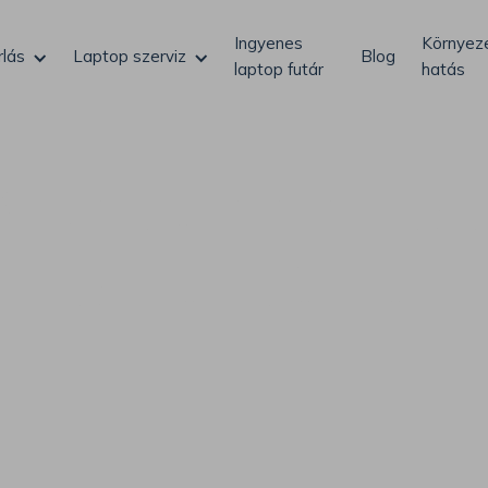
Ingyenes
Környeze
rlás
Laptop szerviz
Blog
laptop futár
hatás
Áruhitel halasztot
törlesztéssel