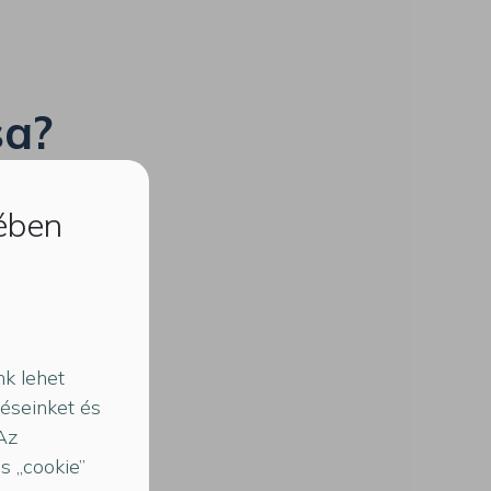
sa?
kében
k lehet
téseinket és
 Az
s „cookie”