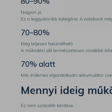
80–90%
Nagyon jó.
Ez a leggyakoribb kategória. A notebook még
70–80%
Még teljesen használható.
A működési idő természetesen rövidebb lehet
70% alatt
Már érdemes elgondolkodni akkumulátor cseré
Mennyi ideig műk
Ez nem százalék kérdése.