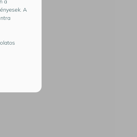
n a
.
vényesek. A
ontra
olatos