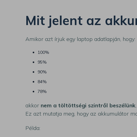
Mit jelent az akk
Amikor azt írjuk egy laptop adatlapján, hogy:
100%
95%
90%
84%
78%
akkor
nem a töltöttségi szintről beszélünk
Ez azt mutatja meg, hogy az akkumulátor ma 
Példa: