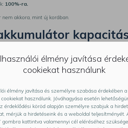
k:
100%-ra.
r nem akkora, mint új korában.
 akkumulátor kapacitá
módon öregszik.
lhasználói élmény javítása érde
cookiekat használunk
lói élmény javítása és személyre szabása érdekében a
cookiekat használunk. Jóváhagyása esetén lehetőségün
az érdeklődési köröd alapján személyre szabjuk a hirde
at, mérjük a hirdetéseink és a weboldal teljesítményét.
 gombra kattintva valamennyi cél eléréséhez szüksége