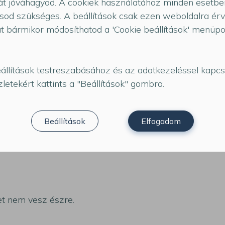
t jóváhagyod. A cookiek használatához minden esetbe
en természetes, hogy már nem 100%-os az akkumulátor
sod szükséges. A beállítások csak ezen weboldalra ér
at bármikor módosíthatod a 'Cookie beállítások' menüp
nak?
állítások testreszabásához és az adatkezeléssel kapcs
letekért kattints a "Beállítások" gombra.
Beállítások
Elfogadom
szülékben.
et nem vesz észre.