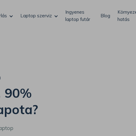
Ingyenes
Környeze
rlás
Laptop szerviz
Blog
laptop futár
hatás
p
, 90%
apota?
Laptop