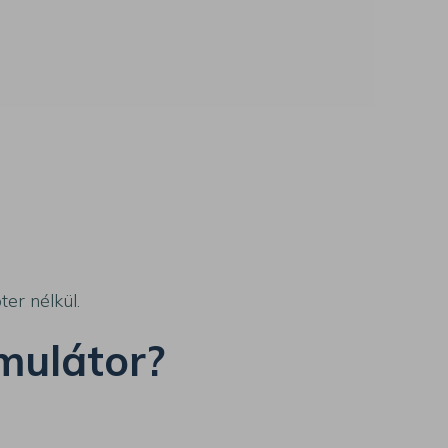
er nélkül.
mulátor?