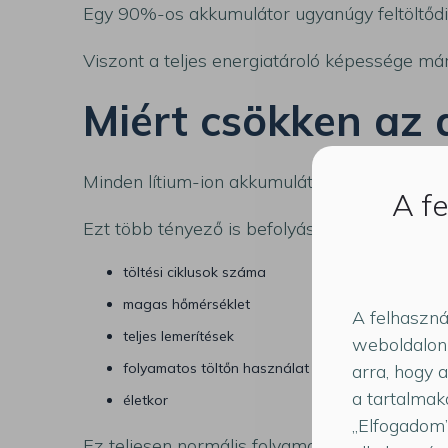
Egy 90%-os akkumulátor ugyanúgy feltöltődi
Viszont a teljes energiatároló képessége má
Miért csökken az
Minden lítium-ion akkumulátor természetes 
A fe
Ezt több tényező is befolyásolja:
töltési ciklusok száma
magas hőmérséklet
A felhaszná
teljes lemerítések
weboldalon 
folyamatos töltőn használat
arra, hogy 
a tartalmak
életkor
„Elfogadom”
Ez teljesen normális folyamat.