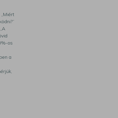
 „Miért
ködni?”
 „A
övid
90%-os
g
ben a
érjük,