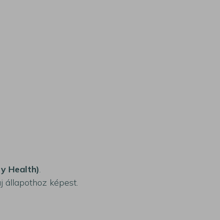
ry Health)
.
 állapothoz képest.