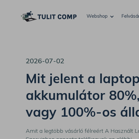
Webshop
Felvásá
2026-07-02
Mit jelent a lapto
akkumulátor 80%
vagy 100%-os áll
Amit a legtöbb vásárló félreért A Használt 