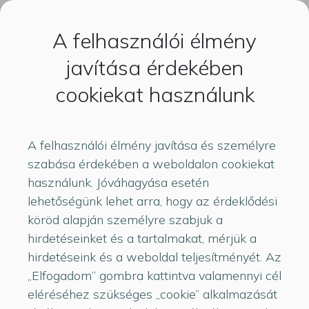
A felhasználói élmény
javítása érdekében
2025-08-06
cookiekat használunk
Iskolakezdés előtt:
A felhasználói élmény javítása és személyre
Milyen laptopot
szabása érdekében a weboldalon cookiekat
használunk. Jóváhagyása esetén
válasszunk a
lehetőségünk lehet arra, hogy az érdeklődési
köröd alapján személyre szabjuk a
gyereknek?
hirdetéseinket és a tartalmakat, mérjük a
hirdetéseink és a weboldal teljesítményét. Az
Ahogy közeledik a tanévkezdés, sok szülő előtt
„Elfogadom” gombra kattintva valamennyi cél
áll egy fontos döntés: milyen laptopot vegyen a
eléréséhez szükséges „cookie” alkalmazását
gyereknek. Figuratív tárgyiasítással mutatunk