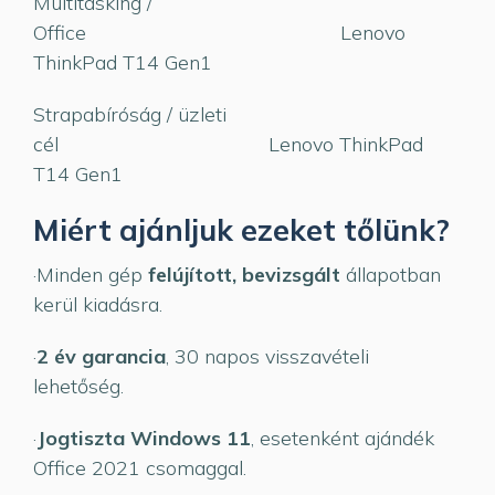
Multitasking /
Office Lenovo
ThinkPad T14 Gen1
Strapabíróság / üzleti
cél Lenovo ThinkPad
T14 Gen1
Miért ajánljuk ezeket tőlünk?
·Minden gép
felújított, bevizsgált
állapotban
kerül kiadásra.
·
2 év garancia
, 30 napos visszavételi
lehetőség.
·
Jogtiszta Windows 11
, esetenként ajándék
Office 2021 csomaggal.