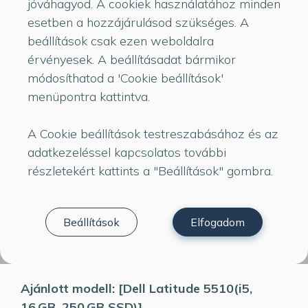
jóváhagyod. A cookiek használatához minden
valódi modelleket kínálatunkból — hogy valós
esetben a hozzájárulásod szükséges. A
eszközök segítsenek eligazodni.
beállítások csak ezen weboldalra
érvényesek. A beállításadat bármikor
módosíthatod a 'Cookie beállítások'
menüpontra kattintva.
A Cookie beállítások testreszabásához és az
1. Mire fogja használni?
adatkezeléssel kapcsolatos további
·Alsós–felsős tanulás, böngészés, videók miatt
részletekért kattints a "Beállítások" gombra.
elég egy gyors, stabil gép.
·Középiskolás vagy egyetemistáknál már
Beállítások
Elfogadom
multitasking, prezentáció, esetleg Office
(licences) feladatok is jöhetnek.
Ajánlott modell: [Dell Latitude 5510(i5,
16 GB, 250 GB SSD)]