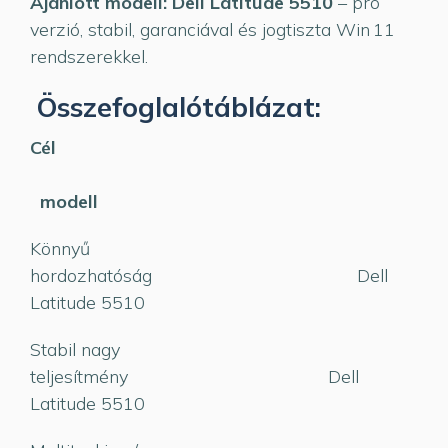
Ajánlott modell: Dell Latitude 5510
– pro
verzió, stabil, garanciával és jogtiszta Win 11
rendszerekkel.
Összefoglalótáblázat:
Cél
Ajánlo
modell
Könnyű
hordozhatóság Dell
Latitude 5510
Stabil nagy
teljesítmény Dell
Latitude 5510