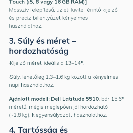
Touch (i5, 8 vagy 16 GB RAM)]
Masszív felépítésű, üzleti kivitel, érintő kijelző
és precíz billentyűzet kényelmes
használathoz.
3. Súly és méret –
hordozhatóság
·Kijelző méret: ideális a 13–14″.
·Súly: lehetőleg 1,3–1,6 kg között a kényelmes
napi használathoz.
Ajánlott modell: Dell Latitude 5510
, bár 15,6″
méretű, mégis meglepően jól hordozható
(~1,8 kg), kiegyensúlyozott használathoz.
4. Tartósság és