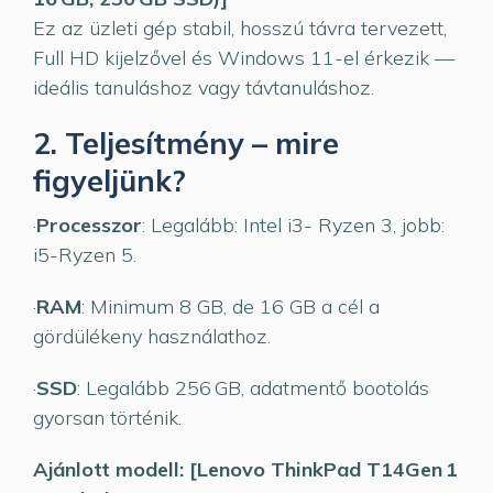
Ez az üzleti gép stabil, hosszú távra tervezett,
Full HD kijelzővel és Windows 11-el érkezik —
ideális tanuláshoz vagy távtanuláshoz.
2. Teljesítmény – mire
figyeljünk?
·
Processzor
: Legalább: Intel i3- Ryzen 3, jobb:
i5-Ryzen 5.
·
RAM
: Minimum 8 GB, de 16 GB a cél a
gördülékeny használathoz.
·
SSD
: Legalább 256 GB, adatmentő bootolás
gyorsan történik.
Ajánlott modell: [Lenovo ThinkPad T14Gen 1