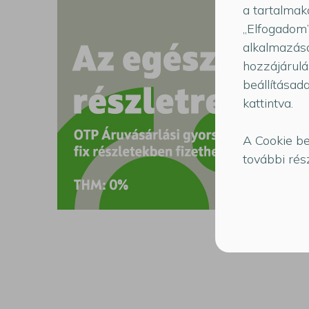
a tartalmak
„Elfogadom”
alkalmazásá
hozzájárulá
beállításad
kattintva.
A Cookie be
további rész