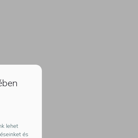
kében
k lehet
téseinket és