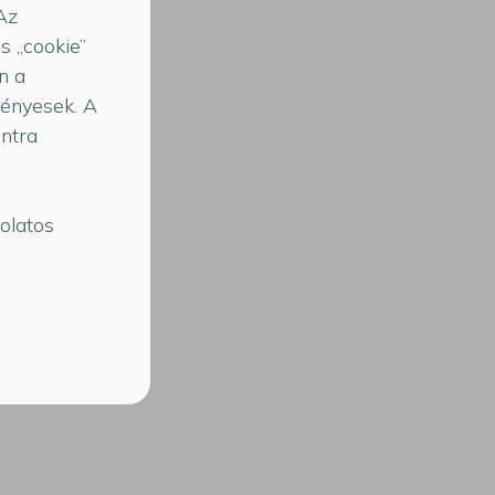
 Az
s „cookie”
n a
vényesek. A
ontra
olatos